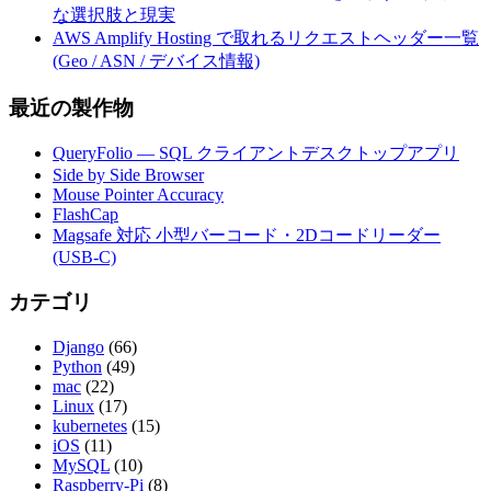
な選択肢と現実
AWS Amplify Hosting で取れるリクエストヘッダー一覧
(Geo / ASN / デバイス情報)
最近の製作物
QueryFolio — SQL クライアントデスクトップアプリ
Side by Side Browser
Mouse Pointer Accuracy
FlashCap
Magsafe 対応 小型バーコード・2Dコードリーダー
(USB-C)
カテゴリ
Django
(66)
Python
(49)
mac
(22)
Linux
(17)
kubernetes
(15)
iOS
(11)
MySQL
(10)
Raspberry-Pi
(8)