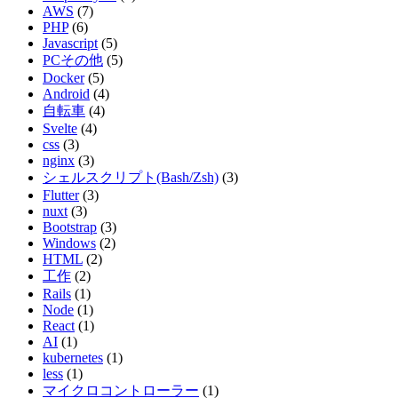
AWS
(7)
PHP
(6)
Javascript
(5)
PCその他
(5)
Docker
(5)
Android
(4)
自転車
(4)
Svelte
(4)
css
(3)
nginx
(3)
シェルスクリプト(Bash/Zsh)
(3)
Flutter
(3)
nuxt
(3)
Bootstrap
(3)
Windows
(2)
HTML
(2)
工作
(2)
Rails
(1)
Node
(1)
React
(1)
AI
(1)
kubernetes
(1)
less
(1)
マイクロコントローラー
(1)