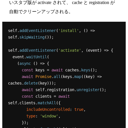
いスタブ版が activate されて、 cache と registration が
自動でクリーンアップされる。
self.
addEventListener
(
'install'
, 
() =>
self.
skipWaiting
());

self.
addEventListener
(
'activate'
, 
(
event
) =>
 {

  event.
waitUntil
(

    (
async
 () => {

const
 keys = 
await
 caches.
keys
();

await
Promise
.
all
(keys.
map
(
(
key
) =>
caches.
delete
(key)));

await
 self.
registration
.
unregister
();

const
 clients = 
await
self.
clients
.
matchAll
({

includeUncontrolled
: 
true
,

type
: 
'window'
,

      });
