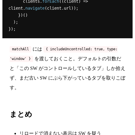
      clients.
forEach
(
(
client
) =>
client.
navigate
(client.
url
));

    })()

  );

には
matchAll
{ includeUncontrolled: true, type:
を渡しておくこと。デフォルトの引数だ
'window' }
と「この SW がコントロールしているタブ」しか拾え
ず、まだ古い SW にぶら下がっているタブを取りこぼ
す。
まとめ
リロードで消えない表示は SW を疑う