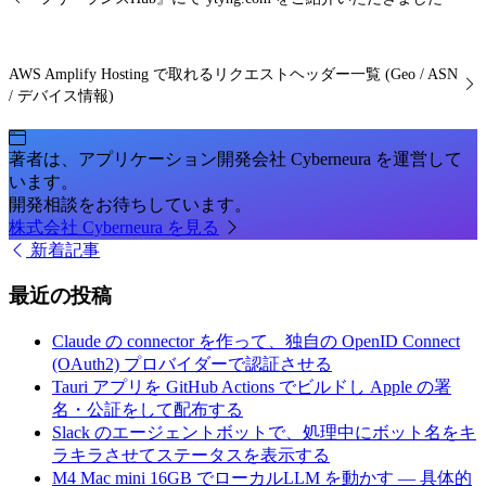
AWS Amplify Hosting で取れるリクエストヘッダー一覧 (Geo / ASN
/ デバイス情報)
著者は、アプリケーション開発会社 Cyberneura を運営して
います。
開発相談をお待ちしています。
株式会社 Cyberneura を見る
新着記事
最近の投稿
Claude の connector を作って、独自の OpenID Connect
(OAuth2) プロバイダーで認証させる
Tauri アプリを GitHub Actions でビルドし Apple の署
名・公証をして配布する
Slack のエージェントボットで、処理中にボット名をキ
ラキラさせてステータスを表示する
M4 Mac mini 16GB でローカルLLM を動かす — 具体的