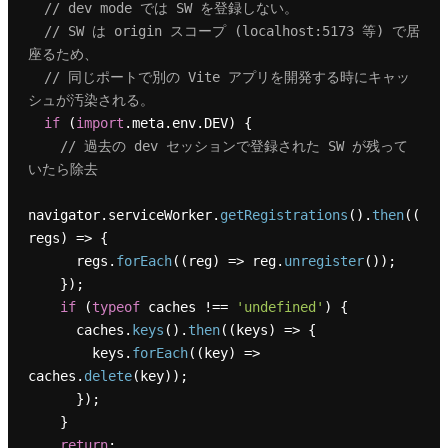
// dev mode では SW を登録しない。
// SW は origin スコープ (localhost:5173 等) で居
座るため、
// 同じポートで別の Vite アプリを開発する時にキャッ
シュが汚染される。
if
 (
import
.
meta
.
env
.
DEV
) {

// 過去の dev セッションで登録された SW が残って
いたら除去
navigator.
serviceWorker
.
getRegistrations
().
then
(
(
regs
) =>
 {

      regs.
forEach
(
(
reg
) =>
 reg.
unregister
());

    });

if
 (
typeof
 caches !== 
'undefined'
) {

      caches.
keys
().
then
(
(
keys
) =>
 {

        keys.
forEach
(
(
key
) =>
caches.
delete
(key));

      });

    }

return
;
