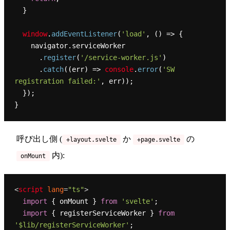
  }

window
.
addEventListener
(
'load'
, 
() =>
 {

    navigator.
serviceWorker
      .
register
(
'/service-worker.js'
)

      .
catch
(
(
err
) =>
console
.
error
(
'SW 
registration failed:'
, err));

  });

呼び出し側 (
か
の
+layout.svelte
+page.svelte
内):
onMount
<
script
lang
=
"ts"
>
import
 { onMount } 
from
'svelte'
;

import
 { registerServiceWorker } 
from
'$lib/registerServiceWorker'
;
