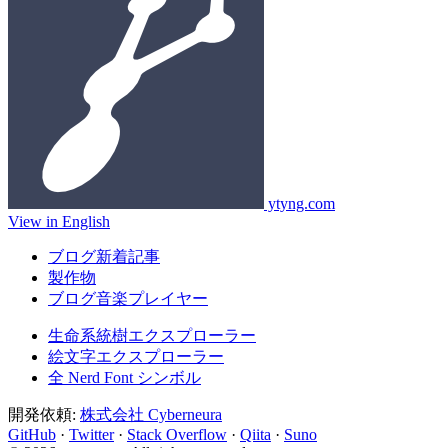
ytyng.com
View in English
ブログ新着記事
製作物
ブログ音楽プレイヤー
生命系統樹エクスプローラー
絵文字エクスプローラー
全 Nerd Font シンボル
開発依頼:
株式会社 Cyberneura
GitHub
·
Twitter
·
Stack Overflow
·
Qiita
·
Suno