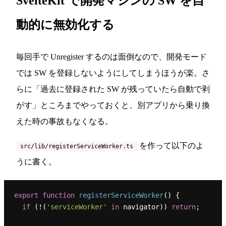
SvelteKit で開発マシンの SW を自
動的に無効化する
毎回手で Unregister するのは面倒なので、開発モード
では SW を登録しないようにしてしまうほうが楽。さ
らに「過去に登録された SW が残っていたら自動で剥
がす」ところまでやっておくと、別アプリから乗り換
えた時の事故もなくなる。
を作って以下のよ
src/lib/registerServiceWorker.ts
うに書く。
export
function
registerServiceWorker
(
) {

if
 (!(
'serviceWorker'
in
 navigator)) 
return
;
