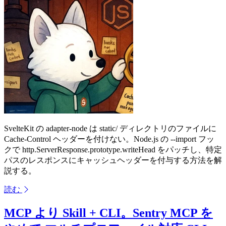
SvelteKit の adapter-node は static/ ディレクトリのファイルに
Cache-Control ヘッダーを付けない。Node.js の --import フッ
クで http.ServerResponse.prototype.writeHead をパッチし、特定
パスのレスポンスにキャッシュヘッダーを付与する方法を解
説する。
読む
MCP より Skill + CLI。Sentry MCP を