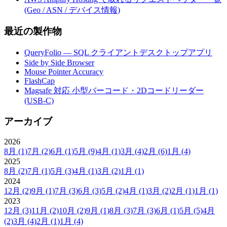
(Geo / ASN / デバイス情報)
最近の製作物
QueryFolio — SQL クライアントデスクトップアプリ
Side by Side Browser
Mouse Pointer Accuracy
FlashCap
Magsafe 対応 小型バーコード・2Dコードリーダー
(USB-C)
アーカイブ
2026
8月
(1)
7月
(2)
6月
(1)
5月
(9)
4月
(1)
3月
(4)
2月
(6)
1月
(4)
2025
8月
(2)
7月
(1)
5月
(3)
4月
(1)
3月
(2)
1月
(1)
2024
12月
(2)
9月
(1)
7月
(3)
6月
(3)
5月
(2)
4月
(1)
3月
(2)
2月
(1)
1月
(1)
2023
12月
(3)
11月
(2)
10月
(2)
9月
(1)
8月
(3)
7月
(3)
6月
(1)
5月
(5)
4月
(2)
3月
(4)
2月
(1)
1月
(4)