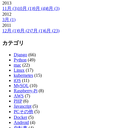
2013
11月
(3)
10月
(1)
9月
(4)
8月
(3)
2012
3月
(1)
2011
12月
(1)
9月
(2)
7月
(1)
6月
(23)
カテゴリ
Django
(66)
Python
(49)
mac
(22)
Linux
(17)
kubernetes
(15)
iOS
(11)
MySQL
(10)
Raspberry-Pi
(8)
AWS
(7)
PHP
(6)
Javascript
(5)
PCその他
(5)
Docker
(5)
Android
(4)
自転車
(4)