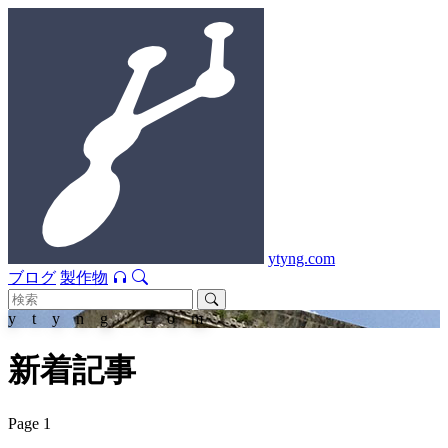
ytyng.com
ブログ
製作物
ytyng.com
新着記事
Page 1