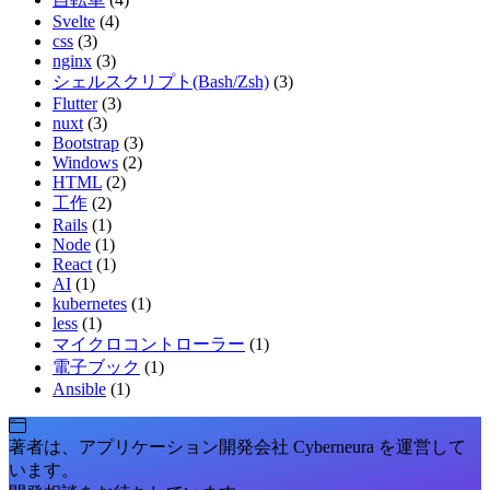
Svelte
(4)
css
(3)
nginx
(3)
シェルスクリプト(Bash/Zsh)
(3)
Flutter
(3)
nuxt
(3)
Bootstrap
(3)
Windows
(2)
HTML
(2)
工作
(2)
Rails
(1)
Node
(1)
React
(1)
AI
(1)
kubernetes
(1)
less
(1)
マイクロコントローラー
(1)
電子ブック
(1)
Ansible
(1)
著者は、アプリケーション開発会社 Cyberneura を運営して
います。