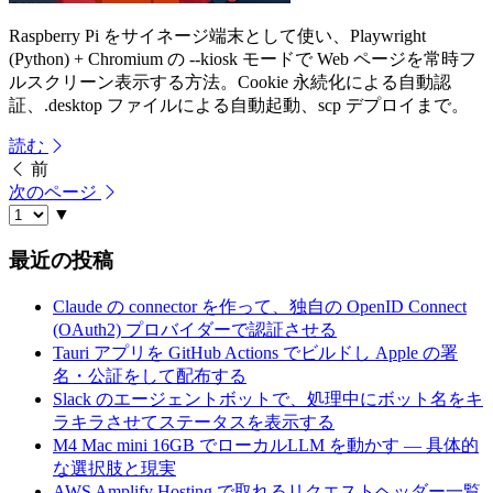
Raspberry Pi をサイネージ端末として使い、Playwright
(Python) + Chromium の --kiosk モードで Web ページを常時フ
ルスクリーン表示する方法。Cookie 永続化による自動認
証、.desktop ファイルによる自動起動、scp デプロイまで。
読む
前
次のページ
▼
最近の投稿
Claude の connector を作って、独自の OpenID Connect
(OAuth2) プロバイダーで認証させる
Tauri アプリを GitHub Actions でビルドし Apple の署
名・公証をして配布する
Slack のエージェントボットで、処理中にボット名をキ
ラキラさせてステータスを表示する
M4 Mac mini 16GB でローカルLLM を動かす — 具体的
な選択肢と現実
AWS Amplify Hosting で取れるリクエストヘッダー一覧