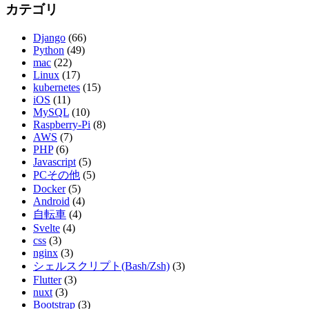
カテゴリ
Django
(66)
Python
(49)
mac
(22)
Linux
(17)
kubernetes
(15)
iOS
(11)
MySQL
(10)
Raspberry-Pi
(8)
AWS
(7)
PHP
(6)
Javascript
(5)
PCその他
(5)
Docker
(5)
Android
(4)
自転車
(4)
Svelte
(4)
css
(3)
nginx
(3)
シェルスクリプト(Bash/Zsh)
(3)
Flutter
(3)
nuxt
(3)
Bootstrap
(3)