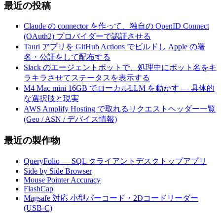
最近の投稿
Claude の connector を作って、独自の OpenID Connect
(OAuth2) プロバイダーで認証させる
Tauri アプリを GitHub Actions でビルドし Apple の署
名・公証をして配布する
Slack のエージェントボットで、処理中にボット名をキ
ラキラさせてステータスを表示する
M4 Mac mini 16GB でローカルLLM を動かす — 具体的
な選択肢と現実
AWS Amplify Hosting で取れるリクエストヘッダー一覧
(Geo / ASN / デバイス情報)
最近の製作物
QueryFolio — SQL クライアントデスクトップアプリ
Side by Side Browser
Mouse Pointer Accuracy
FlashCap
Magsafe 対応 小型バーコード・2Dコードリーダー
(USB-C)