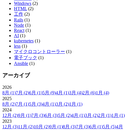
Windows
(2)
HTML
(2)
工作
(2)
Rails
(1)
Node
(1)
React
(1)
AI
(1)
kubernetes
(1)
less
(1)
マイクロコントローラー
(1)
電子ブック
(1)
Ansible
(1)
アーカイブ
2026
8月
(1)
7月
(2)
6月
(1)
5月
(9)
4月
(1)
3月
(4)
2月
(6)
1月
(4)
2025
8月
(2)
7月
(1)
5月
(3)
4月
(1)
3月
(2)
1月
(1)
2024
12月
(2)
9月
(1)
7月
(3)
6月
(3)
5月
(2)
4月
(1)
3月
(2)
2月
(1)
1月
(1)
2023
12月
(3)
11月
(2)
10月
(2)
9月
(1)
8月
(3)
7月
(3)
6月
(1)
5月
(5)
4月