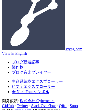
ytyng.com
View in English
ブログ新着記事
製作物
ブログ音楽プレイヤー
生命系統樹エクスプローラー
絵文字エクスプローラー
全 Nerd Font シンボル
開発依頼:
株式会社 Cyberneura
GitHub
·
Twitter
·
Stack Overflow
·
Qiita
·
Suno