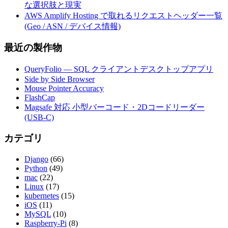
な選択肢と現実
AWS Amplify Hosting で取れるリクエストヘッダー一覧
(Geo / ASN / デバイス情報)
最近の製作物
QueryFolio — SQL クライアントデスクトップアプリ
Side by Side Browser
Mouse Pointer Accuracy
FlashCap
Magsafe 対応 小型バーコード・2Dコードリーダー
(USB-C)
カテゴリ
Django
(66)
Python
(49)
mac
(22)
Linux
(17)
kubernetes
(15)
iOS
(11)
MySQL
(10)
Raspberry-Pi
(8)