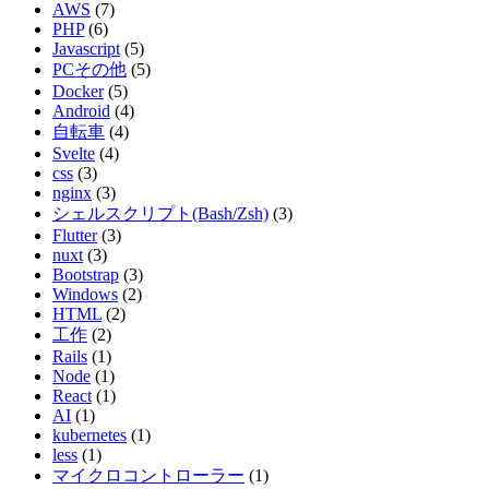
AWS
(7)
PHP
(6)
Javascript
(5)
PCその他
(5)
Docker
(5)
Android
(4)
自転車
(4)
Svelte
(4)
css
(3)
nginx
(3)
シェルスクリプト(Bash/Zsh)
(3)
Flutter
(3)
nuxt
(3)
Bootstrap
(3)
Windows
(2)
HTML
(2)
工作
(2)
Rails
(1)
Node
(1)
React
(1)
AI
(1)
kubernetes
(1)
less
(1)
マイクロコントローラー
(1)