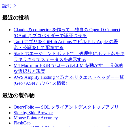
読む
最近の投稿
Claude の connector を作って、独自の OpenID Connect
(OAuth2) プロバイダーで認証させる
Tauri アプリを GitHub Actions でビルドし Apple の署
名・公証をして配布する
Slack のエージェントボットで、処理中にボット名をキ
ラキラさせてステータスを表示する
M4 Mac mini 16GB でローカルLLM を動かす — 具体的
な選択肢と現実
AWS Amplify Hosting で取れるリクエストヘッダー一覧
(Geo / ASN / デバイス情報)
最近の製作物
QueryFolio — SQL クライアントデスクトップアプリ
Side by Side Browser
Mouse Pointer Accuracy
FlashCap