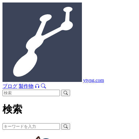
ytyng.com
ブログ
製作物
検索