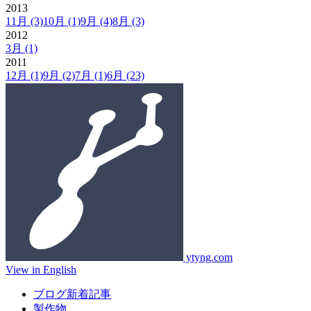
2013
11月
(3)
10月
(1)
9月
(4)
8月
(3)
2012
3月
(1)
2011
12月
(1)
9月
(2)
7月
(1)
6月
(23)
ytyng.com
View in English
ブログ新着記事
製作物