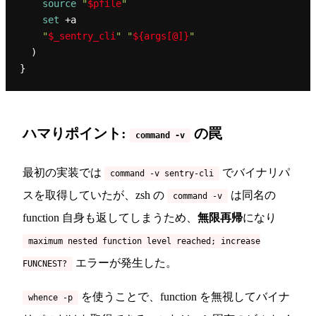
source
"
$pfile
"
set
 +a

"
$_sentry_cli
"
"
${args[@]}
"
  )

ハマりポイント:
の罠
command -v
最初の実装では
でバイナリパ
command -v sentry-cli
スを取得していたが、zsh の
は同名の
command -v
function 自身も返してしまうため、
無限再帰
になり
maximum nested function level reached; increase
エラーが発生した。
FUNCNEST?
を使うことで、function を無視してバイナ
whence -p