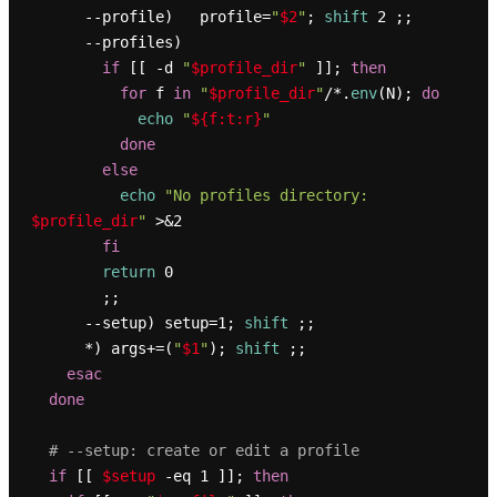
      --profile)   profile=
"
$2
"
; 
shift
 2 ;;

      --profiles)

if
 [[ -d 
"
$profile_dir
"
 ]]; 
then
for
 f 
in
"
$profile_dir
"
/*.
env
(N); 
do
echo
"
${f:t:r}
"
done
else
echo
"No profiles directory: 
$profile_dir
"
 >&2

fi
return
 0

        ;;

      --setup) setup=1; 
shift
 ;;

      *) args+=(
"
$1
"
); 
shift
 ;;

esac
done
# --setup: create or edit a profile
if
 [[ 
$setup
 -eq 1 ]]; 
then