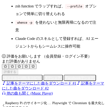
zsh function でラップすれば、
オプシ
--profile
ョンで簡単に切り替えられる
を使わないと無限再帰になるので注
whence -p
意
Claude Code のスキルとして登録すれば、AI エー
ジェントからもシームレスに操作可能
評価をお願いします
（会員登録・ログイン不要）
まだ評価がありません
評価する
タイトルとURLをコピー
Xでシェア
Facebookでシェア
記事をテーマにした曲をダウンロード #1
記事をテーマ
にした曲をダウンロード #2
他の曲も聞く (Music Player)
Raspberry Pi のサイネージ化 … Playwright で Chromium を最大化し