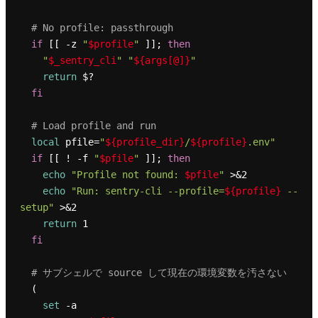
# No profile: passthrough
if
 [[ -z 
"
$profile
"
 ]]; 
then
"
$_sentry_cli
"
"
${args[@]}
"
return
 $?

fi
# Load profile and run
local
 pfile=
"
${profile_dir}
/
${profile}
.env"
if
 [[ ! -f 
"
$pfile
"
 ]]; 
then
echo
"Profile not found: 
$pfile
"
 >&2

echo
"Run: sentry-cli --profile=
${profile}
 --
setup"
 >&2

return
 1

fi
# サブシェルで source して現在の環境変数を汚さない
  (

set
 -a
