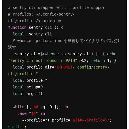
# sentry-cli wrapper with --profile support
# Profiles: ~/.config/sentry-
cli/profiles/<name>.env
function
 sentry-
cli
 () {

local
 _sentry_cli

# whence -p: function を無視してバイナリのパスだけ
返す
  _sentry_cli=$(
whence
 -p sentry-cli) || { 
echo
"sentry-cli not found in PATH"
 >&2; 
return
 1; }

local
 profile_dir=
"
${HOME}
/.config/sentry-
cli/profiles"
local
 profile=
""
local
 setup=0

local
 args=()

while
 [[ 
$#
 -gt 0 ]]; 
do
case
"
$1
"
in
      --profile=*) profile=
"
${1#--profile=}
"
; 
shift
 ;;
