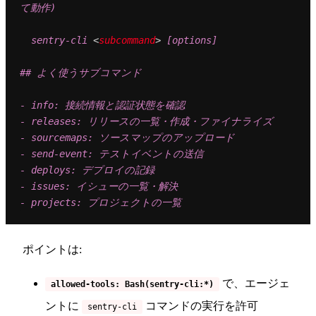
て動作)

  sentry-cli 
<
subcommand
>
 [options]

## よく使うサブコマンド

- info: 接続情報と認証状態を確認

- releases: リリースの一覧・作成・ファイナライズ

- sourcemaps: ソースマップのアップロード

- send-event: テストイベントの送信

- deploys: デプロイの記録

- issues: イシューの一覧・解決

ポイントは:
で、エージェ
allowed-tools: Bash(sentry-cli:*)
ントに
コマンドの実行を許可
sentry-cli