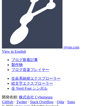
ytyng.com
View in English
ブログ新着記事
製作物
ブログ音楽プレイヤー
生命系統樹エクスプローラー
絵文字エクスプローラー
全 Nerd Font シンボル
開発依頼:
株式会社 Cyberneura
GitHub
·
Twitter
·
Stack Overflow
·
Qiita
·
Suno