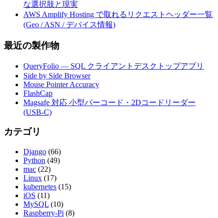
な選択肢と現実
AWS Amplify Hosting で取れるリクエストヘッダー一覧
(Geo / ASN / デバイス情報)
最近の製作物
QueryFolio — SQL クライアントデスクトップアプリ
Side by Side Browser
Mouse Pointer Accuracy
FlashCap
Magsafe 対応 小型バーコード・2Dコードリーダー
(USB-C)
カテゴリ
Django
(66)
Python
(49)
mac
(22)
Linux
(17)
kubernetes
(15)
iOS
(11)
MySQL
(10)
Raspberry-Pi
(8)