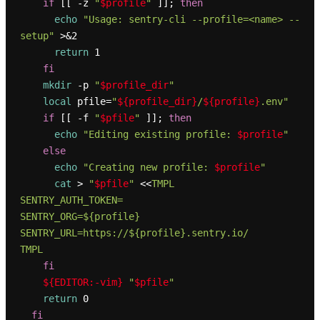
if
 [[ -z 
"
$profile
"
 ]]; 
then
echo
"Usage: sentry-cli --profile=<name> --
setup"
 >&2

return
 1

fi
mkdir
 -p 
"
$profile_dir
"
local
 pfile=
"
${profile_dir}
/
${profile}
.env"
if
 [[ -f 
"
$pfile
"
 ]]; 
then
echo
"Editing existing profile: 
$profile
"
else
echo
"Creating new profile: 
$profile
"
cat
 > 
"
$pfile
"
 <<
TMPL

SENTRY_AUTH_TOKEN=

SENTRY_ORG=${profile}

SENTRY_URL=https://${profile}.sentry.io/

TMPL
fi
${EDITOR:-vim}
"
$pfile
"
return
 0

fi