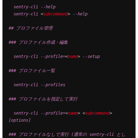
  sentry-cli --help

  sentry-cli 
<
subcommand
>
 --help

## プロファイル管理

### プロファイル作成・編集

  sentry-cli --profile=
<
name
>
 --setup

### プロファイル一覧

  sentry-cli --profiles

### プロファイルを指定して実行

  sentry-cli --profile=
<
name
>
<
subcommand
>
[options]

### プロファイルなしで実行 (通常の sentry-cli とし