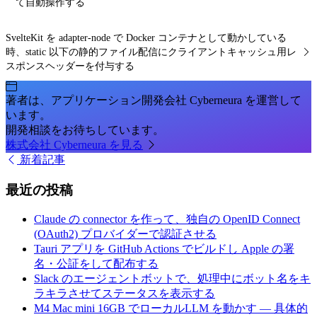
て自動操作する
SvelteKit を adapter-node で Docker コンテナとして動かしている
時、static 以下の静的ファイル配信にクライアントキャッシュ用レ
スポンスヘッダーを付与する
著者は、アプリケーション開発会社 Cyberneura を運営して
います。
開発相談をお待ちしています。
株式会社 Cyberneura を見る
新着記事
最近の投稿
Claude の connector を作って、独自の OpenID Connect
(OAuth2) プロバイダーで認証させる
Tauri アプリを GitHub Actions でビルドし Apple の署
名・公証をして配布する
Slack のエージェントボットで、処理中にボット名をキ
ラキラさせてステータスを表示する
M4 Mac mini 16GB でローカルLLM を動かす — 具体的