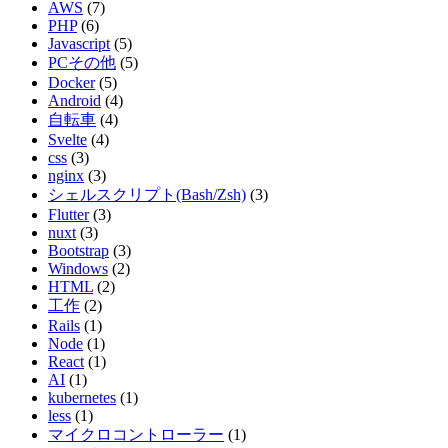
AWS
(7)
PHP
(6)
Javascript
(5)
PCその他
(5)
Docker
(5)
Android
(4)
自転車
(4)
Svelte
(4)
css
(3)
nginx
(3)
シェルスクリプト(Bash/Zsh)
(3)
Flutter
(3)
nuxt
(3)
Bootstrap
(3)
Windows
(2)
HTML
(2)
工作
(2)
Rails
(1)
Node
(1)
React
(1)
AI
(1)
kubernetes
(1)
less
(1)
マイクロコントローラー
(1)