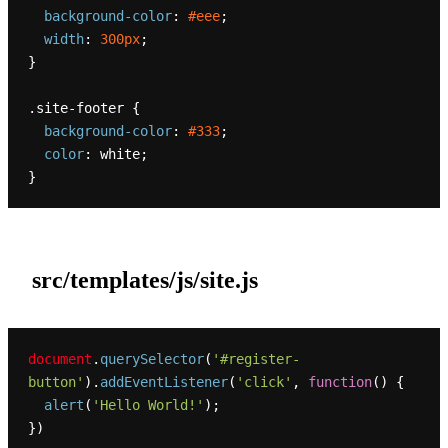
background-color
: 
#eee
;

width
: 
300px
;

}

.site-footer
 {

background-color
: 
#333
;

color
: white;

src/templates/js/site.js
document
.
querySelector
(
'#register-
button'
).
addEventListener
(
'click'
, 
function
(
) {

alert
(
'Hello World!'
);
