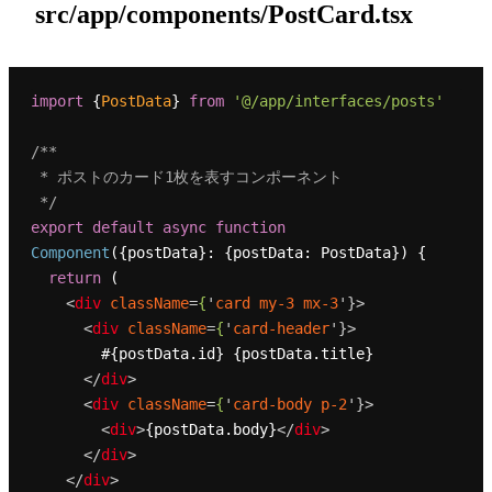
src/app/components/PostCard.tsx
import
 {
PostData
} 
from
'@/app/interfaces/posts'
/**

 * ポストのカード1枚を表すコンポーネント

 */
export
default
async
function
Component
(
{postData}: {postData: PostData}
) {

return
 (

<
div
className
=
{
'
card
my-3
mx-3
'}>
<
div
className
=
{
'
card-header
'}>
        #{postData.id} {postData.title}

</
div
>
<
div
className
=
{
'
card-body
p-2
'}>
<
div
>
{postData.body}
</
div
>
</
div
>
</
div
>