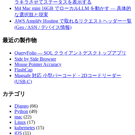
ラキラさせてステータスを表示する
M4 Mac mini 16GB でローカルLLM を動かす — 具体的
な選択肢と現実
AWS Amplify Hosting で取れるリクエストヘッダー一覧
(Geo / ASN / デバイス情報)
最近の製作物
QueryFolio — SQL クライアントデスクトップアプリ
Side by Side Browser
Mouse Pointer Accuracy
FlashCap
Magsafe 対応 小型バーコード・2Dコードリーダー
(USB-C)
カテゴリ
Django
(66)
Python
(49)
mac
(22)
Linux
(17)
kubernetes
(15)
iOS
(11)