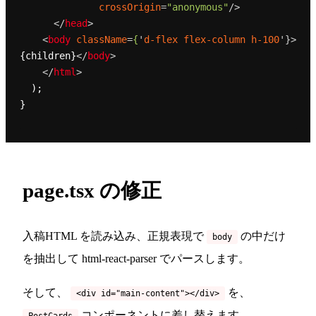
crossOrigin
=
"anonymous"
/>
</
head
>
<
body
className
=
{
'
d-flex
flex-column
h-100
'}>
{children}
</
body
>
</
html
>
  );

}

page.tsx の修正
入稿HTML を読み込み、正規表現で
の中だけ
body
を抽出して html-react-parser でパースします。
そして、
を、
<div id="main-content"></div>
コンポーネントに差し替えます。