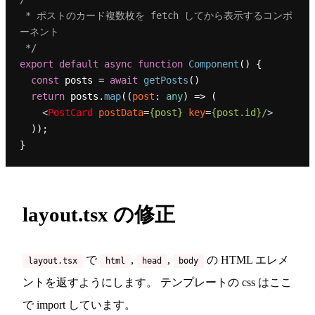
 * ポストのカード複数枚を fetch してから表示するコンポ
ーネント

 */
export
default
async
function
Component
(
) {

const
 posts = 
await
getPosts
()

return
 posts.
map
(
(
post
: 
any
) =>
 (

<
PostCard
postData
=
{post}
key
=
{post.id}/
>
  ));

layout.tsx の修正
で
,
,
の HTML エレメ
layout.tsx
html
head
body
ントを返すようにします。 テンプレートの css はここ
で import しています。