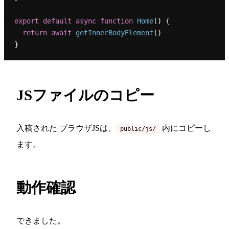
export
default
async
function
Home
(
) {

return
await
getInnerBodyElement
()

JSファイルのコピー
入稿された ブラウザJSは、
内にコピーし
public/js/
ます。
動作確認
できました。