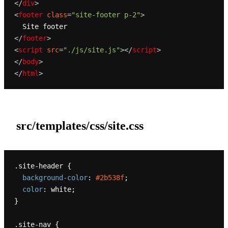
</
div
>
<
footer
class
=
"site-footer p-2"
>
</
footer
>
<
script
src
=
"./js/site.js"
>
</
script
>
</
body
>
</
html
>
src/templates/css/site.css
.site-header
 {

background-color
: 
#2b538f
;

color
: white;

}

.site-nav
 {
