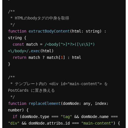
/**

 * HTMLのbodyタグの中身を取得

 */
function
extractBodyContent
(
html: string
) : 
string {

const
 match = 
/<body[^>]*?>([\s\S]*)
<\/body>/
.
exec
(html)

return
 match ? match[
1
] : html

}

/**

 * テンプレート内の <div id="main-content"> を 
PostCards に置き換える

 */
function
replaceElement
(
domNode: any, index: 
number
) {

if
 (domNode.
type
 === 
"tag"
 && domNode.
name
 === 
"div"
 && domNode.
attribs
.
id
 === 
"main-content"
) {
