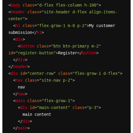
<
body
class
=
"d-flex flex-column h-100"
>
<
header
class
=
"site-header d-flex align-items-
center"
>
<
h1
class
=
"flex-grow-1 m-0 p-2"
>
My customer 
submission
</
h1
>
<
div
>
<
button
class
=
"btn btn-primary m-2"
id
=
"register-button"
>
Register
</
button
>
</
div
>
</
header
>
<
div
id
=
"center-row"
class
=
"flex-grow-1 d-flex"
>
<
nav
class
=
"site-nav p-2"
>
    nav

</
nav
>
<
main
class
=
"flex-grow-1"
>
<
div
id
=
"main-content"
class
=
"p-3"
>
      main content

</
div
>
</
main
>