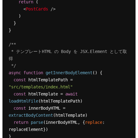
return
 (

<
PostCards
 />
    )

  }

}

/**

 * テンプレートHTML の Body を JSX.Element として取
得

 */
async
function
getInnerBodyElement
(
) {

const
 htmlTemplatePath = 
"src/templates/index.html"
const
 htmlTemplate = 
await
loadHtmlFile
(htmlTemplatePath)

const
 innerBodyHTML = 
extractBodyContent
(htmlTemplate)

return
parse
(innerBodyHTML, {
replace
: 
replaceElement})

}
