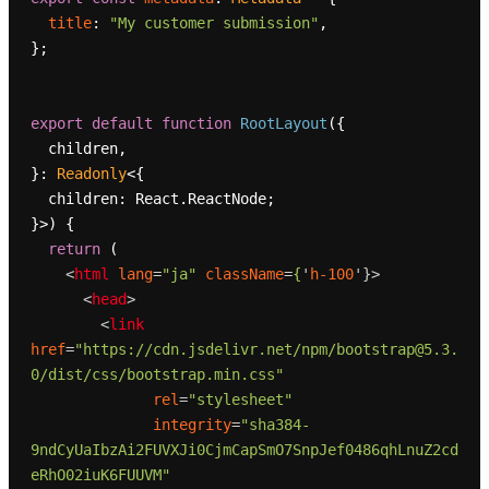
title
: 
"My customer submission"
,

};

export
default
function
RootLayout
(
{

  children,

}: 
Readonly
<{

  children: React.ReactNode;

}>
) {

return
 (

<
html
lang
=
"ja"
className
=
{
'
h-100
'}>
<
head
>
<
link
href
=
"https://cdn.jsdelivr.net/npm/bootstrap@5.3.
0/dist/css/bootstrap.min.css"
rel
=
"stylesheet"
integrity
=
"sha384-
9ndCyUaIbzAi2FUVXJi0CjmCapSmO7SnpJef0486qhLnuZ2cd
eRhO02iuK6FUUVM"