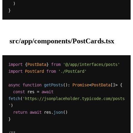
  )

src/app/components/PostCards.tsx
import
 {
PostData
} 
from
'@/app/interfaces/posts'
import
PostCard
from
'./PostCard'
async
function
getPosts
(
): 
Promise
<
PostData
[]> {

const
 res = 
await
fetch
(
'https://jsonplaceholder.typicode.com/posts
'
)

return
await
 res.
json
()

}

/**
