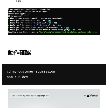
Yes
動作確認
cd my-customer-submission
