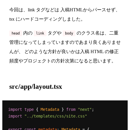
今回は、link タグなどは 入稿HTMLからパースせず、
tsx にハードコーディングしました。
内の
タグや
のクラス名は、二重
head
link
body
管理になってしまっていますのであまり良くありませ
んが、 どのような方針が良いかは入稿 HTML の修正
頻度やプロジェクトの方針次第になると思います。
src/app/layout.tsx
import
type
 { 
Metadata
 } 
from
"next"
import
"../templates/css/site.css"
export
const
metadata
: 
Metadata
 = {
