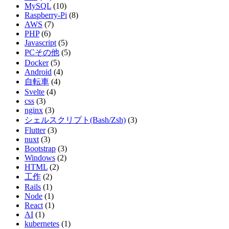
MySQL
(10)
Raspberry-Pi
(8)
AWS
(7)
PHP
(6)
Javascript
(5)
PCその他
(5)
Docker
(5)
Android
(4)
自転車
(4)
Svelte
(4)
css
(3)
nginx
(3)
シェルスクリプト(Bash/Zsh)
(3)
Flutter
(3)
nuxt
(3)
Bootstrap
(3)
Windows
(2)
HTML
(2)
工作
(2)
Rails
(1)
Node
(1)
React
(1)
AI
(1)
kubernetes
(1)