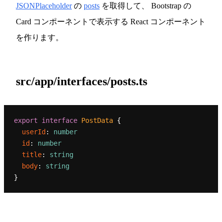
JSONPlaceholder
の
posts
を取得して、 Bootstrap の
Card コンポーネントで表示する React コンポーネント
を作ります。
src/app/interfaces/posts.ts
export
interface
PostData
 {

userId
: 
number
id
: 
number
title
: 
string
body
: 
string