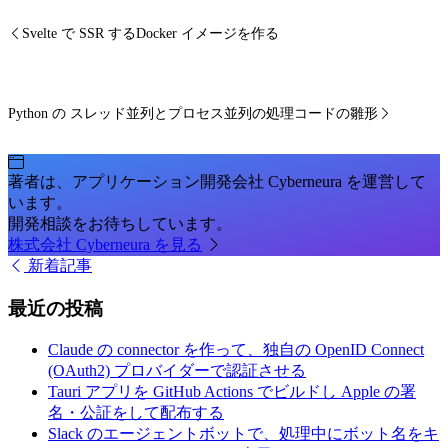
Svelte で SSR するDocker イメージを作る
Python の スレッド並列とプロセス並列の処理コードの雛形
著者は、アプリケーション開発会社 Cyberneura を運営して
います。
開発相談をお待ちしています。
株式会社 Cyberneura を見る
新着記事
最近の投稿
Claude の connector を作って、独自の OpenID Connect
(OAuth2) プロバイダーで認証させる
Tauri アプリを GitHub Actions でビルドし Apple の署
名・公証をして配布する
Slack のエージェントボットで、処理中にボット名をキ