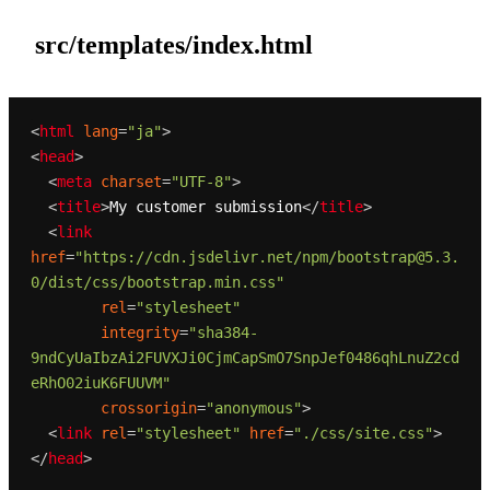
src/templates/index.html
<
html
lang
=
"ja"
>
<
head
>
<
meta
charset
=
"UTF-8"
>
<
title
>
My customer submission
</
title
>
<
link
href
=
"https://cdn.jsdelivr.net/npm/bootstrap@5.3.
0/dist/css/bootstrap.min.css"
rel
=
"stylesheet"
integrity
=
"sha384-
9ndCyUaIbzAi2FUVXJi0CjmCapSmO7SnpJef0486qhLnuZ2cd
eRhO02iuK6FUUVM"
crossorigin
=
"anonymous"
>
<
link
rel
=
"stylesheet"
href
=
"./css/site.css"
>
</
head
>