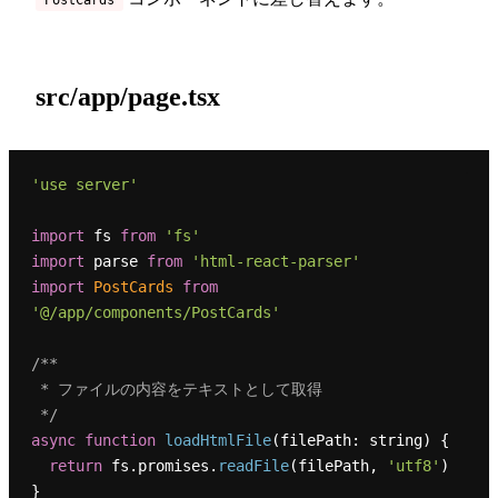
PostCards
src/app/page.tsx
'use server'
import
 fs 
from
'fs'
import
 parse 
from
'html-react-parser'
import
PostCards
from
'@/app/components/PostCards'
/**

 * ファイルの内容をテキストとして取得

 */
async
function
loadHtmlFile
(
filePath: string
) {

return
 fs.
promises
.
readFile
(filePath, 
'utf8'
)

}
