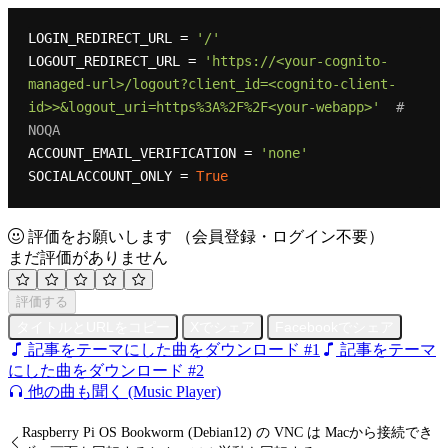
LOGIN_REDIRECT_URL = 
'/'
LOGOUT_REDIRECT_URL = 
'https://<your-cognito-
managed-url>/logout?client_id=<cognito-client-
id>>&logout_uri=https%3A%2F%2F<your-webapp>'
# 
NOQA
ACCOUNT_EMAIL_VERIFICATION = 
'none'
SOCIALACCOUNT_ONLY = 
True
評価をお願いします
（会員登録・ログイン不要）
まだ評価がありません
評価する
タイトルとURLをコピー
Xでシェア
Facebookでシェア
記事をテーマにした曲をダウンロード #1
記事をテーマ
にした曲をダウンロード #2
他の曲も聞く (Music Player)
Raspberry Pi OS Bookworm (Debian12) の VNC は Macから接続でき