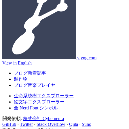
ytyng.com
View in English
ブログ新着記事
製作物
ブログ音楽プレイヤー
生命系統樹エクスプローラー
絵文字エクスプローラー
全 Nerd Font シンボル
開発依頼:
株式会社 Cyberneura
GitHub
·
Twitter
·
Stack Overflow
·
Qiita
·
Suno