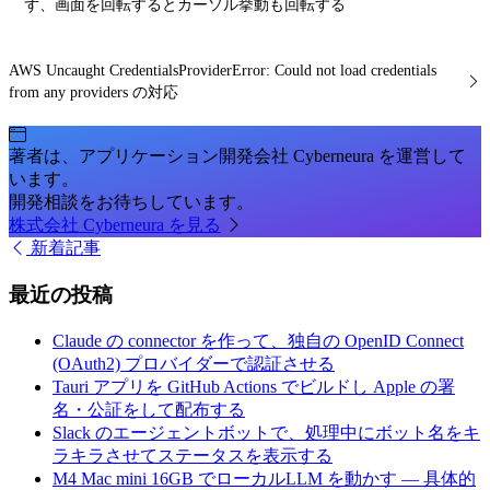
ず、画面を回転するとカーソル挙動も回転する
AWS Uncaught CredentialsProviderError: Could not load credentials
from any providers の対応
著者は、アプリケーション開発会社 Cyberneura を運営して
います。
開発相談をお待ちしています。
株式会社 Cyberneura を見る
新着記事
最近の投稿
Claude の connector を作って、独自の OpenID Connect
(OAuth2) プロバイダーで認証させる
Tauri アプリを GitHub Actions でビルドし Apple の署
名・公証をして配布する
Slack のエージェントボットで、処理中にボット名をキ
ラキラさせてステータスを表示する
M4 Mac mini 16GB でローカルLLM を動かす — 具体的