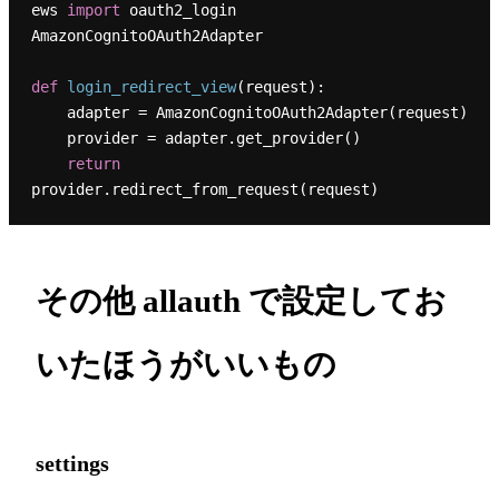
ews 
import
 oauth2_login 
AmazonCognitoOAuth2Adapter

def
login_redirect_view
(
request
):

    adapter = AmazonCognitoOAuth2Adapter(request)

    provider = adapter.get_provider()

return
その他 allauth で設定してお
いたほうがいいもの
settings