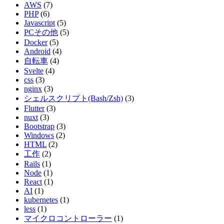
AWS
(7)
PHP
(6)
Javascript
(5)
PCその他
(5)
Docker
(5)
Android
(4)
自転車
(4)
Svelte
(4)
css
(3)
nginx
(3)
シェルスクリプト(Bash/Zsh)
(3)
Flutter
(3)
nuxt
(3)
Bootstrap
(3)
Windows
(2)
HTML
(2)
工作
(2)
Rails
(1)
Node
(1)
React
(1)
AI
(1)
kubernetes
(1)
less
(1)
マイクロコントローラー
(1)