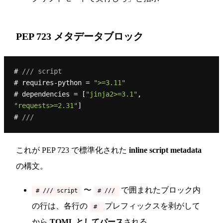
PEP 723 メタデータブロック
# 
/// script
# requires-python = 
">=3.11"
# dependencies = [
"jinja2>=3.1"
, 
"requests>=2.31"
]

# 
///
これが PEP 723 で標準化された
inline script metadata
の構文。
〜
で囲まれたブロック内
# /// script
# ///
の行は、各行の
プレフィックスを剥がして
#
から
TOML としてパース
される