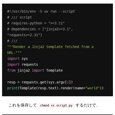
#!/usr/bin/env -S uv run --script
# /// script
# requires-python = ">=3.11"
# dependencies = ["jinja2>=3.1", 
"requests>=2.31"]
# ///
"""Render a Jinja2 template fetched from a 
URL."""
import
import
from
 jinja2 
import
 Template

resp = requests.get(sys.argv[
1
print
(Template(resp.text).render(name=
"world"
これを保存して
するだけで、
chmod +x script.py