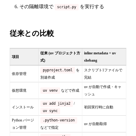
その隔離環境で
を実行する
script.py
従来との比較
従来 (uv プロジェクト方
inline metadata + uv
項目
式)
shebang
pyproject.toml
を
スクリプト1ファイルで
依存管理
別途作成
完結
uv が自動で作成・キャ
仮想環境
uv venv
などで作成
ッシュ
uv add jinja2
/
インストール
初回実行時に自動
uv sync
Python バージ
.python-version
uv が自動取得
ョン管理
などで指定