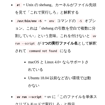
= Unix の shebang。カーネルがファイル先頭
#!
を見て「これで実行しろ」と解釈する
=
コマンドの
オプシ
/usr/bin/env -S
env
-S
ョン。これは「shebang の引数を空白で複数に分
割していい」という意味。これを付けないと
uv
が
1つの実行ファイル名
として解釈
run --script
されて
になる
command not found
macOS と Linux 4.0+ ならサポートさ
れている
Ubuntu 18.04 以前など古い環境では動
かない
= uv に「このファイルを単体ス
uv run --script
クリプトモードで実行しろ」と指示