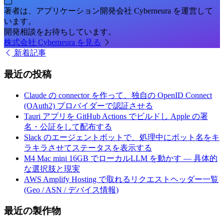
著者は、アプリケーション開発会社 Cyberneura を運営して
います。
開発相談をお待ちしています。
株式会社 Cyberneura を見る
新着記事
最近の投稿
Claude の connector を作って、独自の OpenID Connect
(OAuth2) プロバイダーで認証させる
Tauri アプリを GitHub Actions でビルドし Apple の署
名・公証をして配布する
Slack のエージェントボットで、処理中にボット名をキ
ラキラさせてステータスを表示する
M4 Mac mini 16GB でローカルLLM を動かす — 具体的
な選択肢と現実
AWS Amplify Hosting で取れるリクエストヘッダー一覧
(Geo / ASN / デバイス情報)
最近の製作物