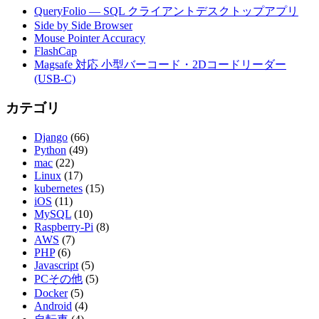
QueryFolio — SQL クライアントデスクトップアプリ
Side by Side Browser
Mouse Pointer Accuracy
FlashCap
Magsafe 対応 小型バーコード・2Dコードリーダー
(USB-C)
カテゴリ
Django
(66)
Python
(49)
mac
(22)
Linux
(17)
kubernetes
(15)
iOS
(11)
MySQL
(10)
Raspberry-Pi
(8)
AWS
(7)
PHP
(6)
Javascript
(5)
PCその他
(5)
Docker
(5)
Android
(4)