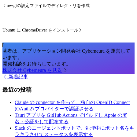
uwsgiの設定ファイルでディレクトリを作成
Ubuntu に ChromeDriver をインストール
著者は、アプリケーション開発会社 Cyberneura を運営して
います。
開発相談をお待ちしています。
株式会社 Cyberneura を見る
新着記事
最近の投稿
Claude の connector を作って、独自の OpenID Connect
(OAuth2) プロバイダーで認証させる
Tauri アプリを GitHub Actions でビルドし Apple の署
名・公証をして配布する
Slack のエージェントボットで、処理中にボット名をキ
ラキラさせてステータスを表示する