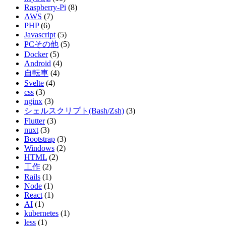
Raspberry-Pi
(8)
AWS
(7)
PHP
(6)
Javascript
(5)
PCその他
(5)
Docker
(5)
Android
(4)
自転車
(4)
Svelte
(4)
css
(3)
nginx
(3)
シェルスクリプト(Bash/Zsh)
(3)
Flutter
(3)
nuxt
(3)
Bootstrap
(3)
Windows
(2)
HTML
(2)
工作
(2)
Rails
(1)
Node
(1)
React
(1)
AI
(1)
kubernetes
(1)
less
(1)