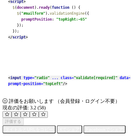
<
script
>
$
(
document
).
ready
(
function 
() {
$
(
"#mailform"
).
validationEngine
({
promptPosition
: 
"topRight:-65"
});
  });
</
script
>
<
input 
type=
"radio" 
...
class=
"validate[required]" 
data-
prompt-position=
"topLeft"
/>
評価をお願いします
（会員登録・ログイン不要）
現在の評価: 3.2
(58)
評価する
タイトルとURLをコピー
Xでシェア
Facebookでシェア