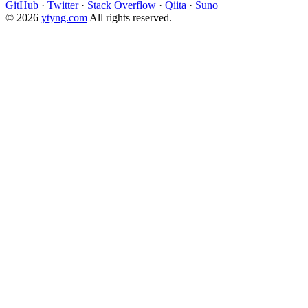
GitHub
·
Twitter
·
Stack Overflow
·
Qiita
·
Suno
© 2026
ytyng.com
All rights reserved.