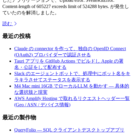
したアプリケーションで、Upload error: SvelteKitError:
Content-length of 605227 exceeds limit of 524288 bytes. が発生し
ていたのを解消しました。
読む
最近の投稿
Claude の connector を作って、独自の OpenID Connect
(OAuth2) プロバイダーで認証させる
Tauri アプリを GitHub Actions でビルドし Apple の署
名・公証をして配布する
Slack のエージェントボットで、処理中にボット名をキ
ラキラさせてステータスを表示する
M4 Mac mini 16GB でローカルLLM を動かす — 具体的
な選択肢と現実
AWS Amplify Hosting で取れるリクエストヘッダー一覧
(Geo / ASN / デバイス情報)
最近の製作物
QueryFolio — SQL クライアントデスクトップアプリ