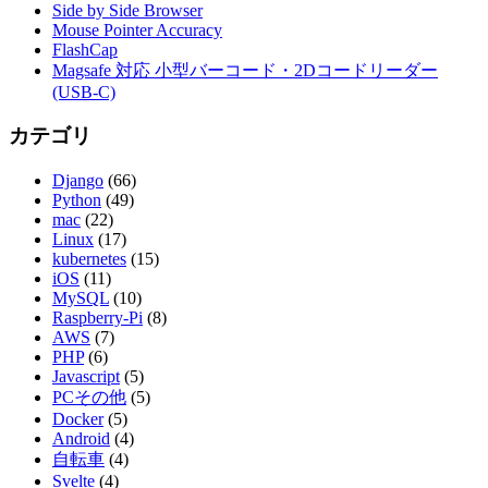
Side by Side Browser
Mouse Pointer Accuracy
FlashCap
Magsafe 対応 小型バーコード・2Dコードリーダー
(USB-C)
カテゴリ
Django
(66)
Python
(49)
mac
(22)
Linux
(17)
kubernetes
(15)
iOS
(11)
MySQL
(10)
Raspberry-Pi
(8)
AWS
(7)
PHP
(6)
Javascript
(5)
PCその他
(5)
Docker
(5)
Android
(4)
自転車
(4)
Svelte
(4)