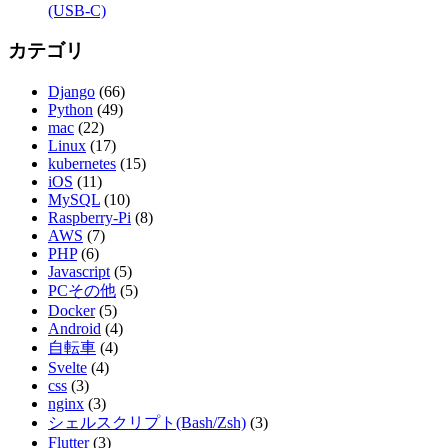
(USB-C)
カテゴリ
Django
(66)
Python
(49)
mac
(22)
Linux
(17)
kubernetes
(15)
iOS
(11)
MySQL
(10)
Raspberry-Pi
(8)
AWS
(7)
PHP
(6)
Javascript
(5)
PCその他
(5)
Docker
(5)
Android
(4)
自転車
(4)
Svelte
(4)
css
(3)
nginx
(3)
シェルスクリプト(Bash/Zsh)
(3)
Flutter
(3)