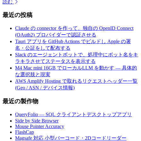
読む
最近の投稿
Claude の connector を作って、独自の OpenID Connect
(OAuth2) プロバイダーで認証させる
Tauri アプリを GitHub Actions でビルドし Apple の署
名・公証をして配布する
Slack のエージェントボットで、処理中にボット名をキ
ラキラさせてステータスを表示する
M4 Mac mini 16GB でローカルLLM を動かす — 具体的
な選択肢と現実
AWS Amplify Hosting で取れるリクエストヘッダー一覧
(Geo / ASN / デバイス情報)
最近の製作物
QueryFolio — SQL クライアントデスクトップアプリ
Side by Side Browser
Mouse Pointer Accuracy
FlashCap
Magsafe 対応 小型バーコード・2Dコードリーダー