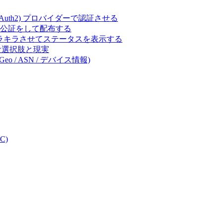
ct (OAuth2) プロバイダーで認証させる
 の署名・公証をして配布する
キラキラさせてステータスを表示する
体的な選択肢と現実
eo / ASN / デバイス情報)
C)