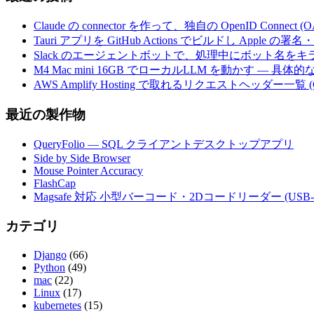
Claude の connector を作って、独自の OpenID Conne
Tauri アプリを GitHub Actions でビルドし Apple
Slack のエージェントボットで、処理中にボット名を
M4 Mac mini 16GB でローカルLLM を動かす — 具
AWS Amplify Hosting で取れるリクエストヘッダー一覧 (G
最近の製作物
QueryFolio — SQL クライアントデスクトップアプリ
Side by Side Browser
Mouse Pointer Accuracy
FlashCap
Magsafe 対応 小型バーコード・2Dコードリーダー (USB-
カテゴリ
Django
(66)
Python
(49)
mac
(22)
Linux
(17)
kubernetes
(15)