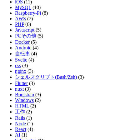
iOS
(11)
MySQL
(10)
Raspberry-Pi
(8)
AWS
(7)
PHP
(6)
Javascript
(5)
PCその他
(5)
Docker
(5)
Android
(4)
自転車
(4)
Svelte
(4)
css
(3)
nginx
(3)
シェルスクリプト(Bash/Zsh)
(3)
Flutter
(3)
nuxt
(3)
Bootstrap
(3)
Windows
(2)
HTML
(2)
工作
(2)
Rails
(1)
Node
(1)
React
(1)
AI
(1)