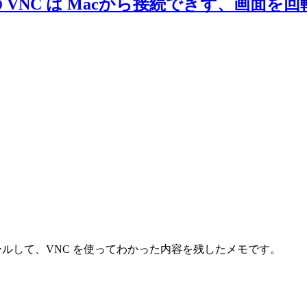
Debian12) の VNC は Macから接続で
12) をインストールして、VNC を使ってわかった内容を残したメモです。