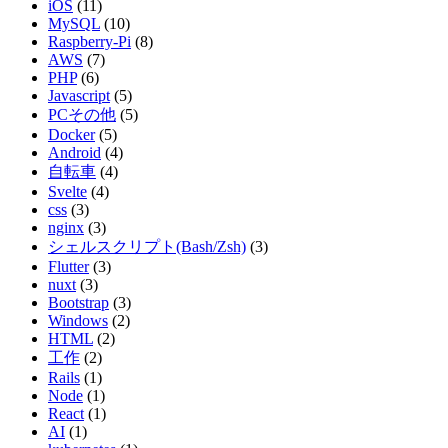
iOS
(11)
MySQL
(10)
Raspberry-Pi
(8)
AWS
(7)
PHP
(6)
Javascript
(5)
PCその他
(5)
Docker
(5)
Android
(4)
自転車
(4)
Svelte
(4)
css
(3)
nginx
(3)
シェルスクリプト(Bash/Zsh)
(3)
Flutter
(3)
nuxt
(3)
Bootstrap
(3)
Windows
(2)
HTML
(2)
工作
(2)
Rails
(1)
Node
(1)
React
(1)
AI
(1)