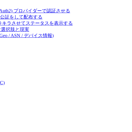
ct (OAuth2) プロバイダーで認証させる
 の署名・公証をして配布する
キラキラさせてステータスを表示する
体的な選択肢と現実
eo / ASN / デバイス情報)
C)