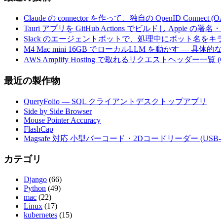
Claude の connector を作って、独自の OpenID Conne
Tauri アプリを GitHub Actions でビルドし Apple
Slack のエージェントボットで、処理中にボット名を
M4 Mac mini 16GB でローカルLLM を動かす — 具
AWS Amplify Hosting で取れるリクエストヘッダー一覧 (G
最近の製作物
QueryFolio — SQL クライアントデスクトップアプリ
Side by Side Browser
Mouse Pointer Accuracy
FlashCap
Magsafe 対応 小型バーコード・2Dコードリーダー (USB-
カテゴリ
Django
(66)
Python
(49)
mac
(22)
Linux
(17)
kubernetes
(15)