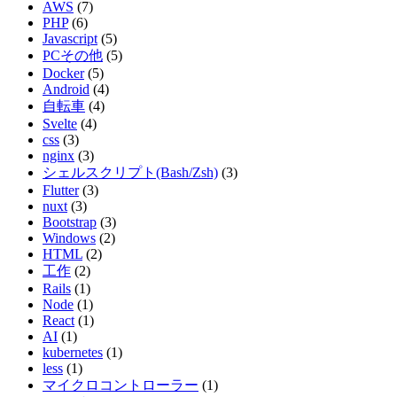
AWS
(7)
PHP
(6)
Javascript
(5)
PCその他
(5)
Docker
(5)
Android
(4)
自転車
(4)
Svelte
(4)
css
(3)
nginx
(3)
シェルスクリプト(Bash/Zsh)
(3)
Flutter
(3)
nuxt
(3)
Bootstrap
(3)
Windows
(2)
HTML
(2)
工作
(2)
Rails
(1)
Node
(1)
React
(1)
AI
(1)
kubernetes
(1)
less
(1)
マイクロコントローラー
(1)