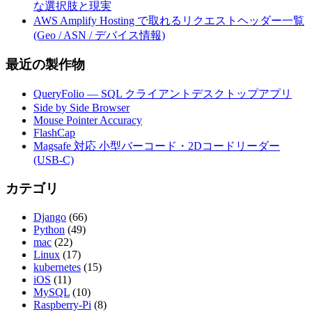
な選択肢と現実
AWS Amplify Hosting で取れるリクエストヘッダー一覧
(Geo / ASN / デバイス情報)
最近の製作物
QueryFolio — SQL クライアントデスクトップアプリ
Side by Side Browser
Mouse Pointer Accuracy
FlashCap
Magsafe 対応 小型バーコード・2Dコードリーダー
(USB-C)
カテゴリ
Django
(66)
Python
(49)
mac
(22)
Linux
(17)
kubernetes
(15)
iOS
(11)
MySQL
(10)
Raspberry-Pi
(8)