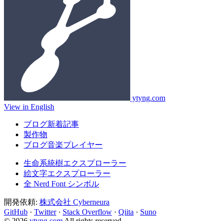
ytyng.com
View in English
ブログ新着記事
製作物
ブログ音楽プレイヤー
生命系統樹エクスプローラー
絵文字エクスプローラー
全 Nerd Font シンボル
開発依頼:
株式会社 Cyberneura
GitHub
·
Twitter
·
Stack Overflow
·
Qiita
·
Suno
© 2026
ytyng.com
All rights reserved.