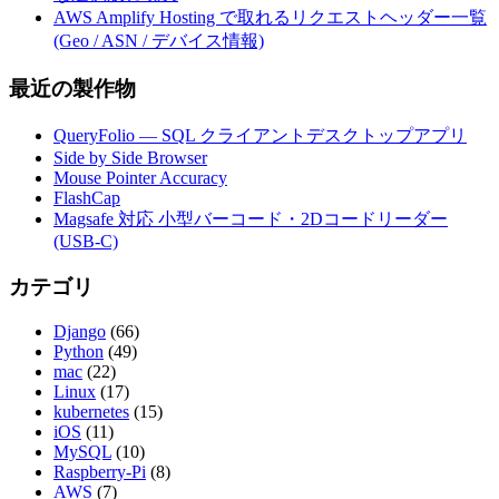
AWS Amplify Hosting で取れるリクエストヘッダー一覧
(Geo / ASN / デバイス情報)
最近の製作物
QueryFolio — SQL クライアントデスクトップアプリ
Side by Side Browser
Mouse Pointer Accuracy
FlashCap
Magsafe 対応 小型バーコード・2Dコードリーダー
(USB-C)
カテゴリ
Django
(66)
Python
(49)
mac
(22)
Linux
(17)
kubernetes
(15)
iOS
(11)
MySQL
(10)
Raspberry-Pi
(8)
AWS
(7)