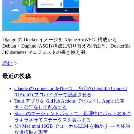
Django の Docker イメージを Alpine + uWSGI 構成から
Debian + Daphne (ASGI) 構成に切り替える理由と、Dockerfile
/ Kubernetes マニフェストの書き換え例。
読む
最近の投稿
Claude の connector を作って、独自の OpenID Connect
(OAuth2) プロバイダーで認証させる
Tauri アプリを GitHub Actions でビルドし Apple の署
名・公証をして配布する
Slack のエージェントボットで、処理中にボット名をキ
ラキラさせてステータスを表示する
M4 Mac mini 16GB でローカルLLM を動かす — 具体的
な選択肢と現実