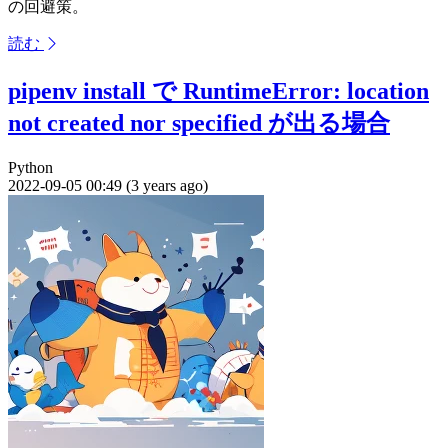
の回避策。
読む
pipenv install で RuntimeError: location
not created nor specified が出る場合
Python
2022-09-05 00:49 (3 years ago)