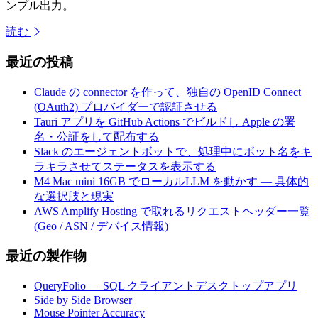
ンプル出力。
読む
最近の投稿
Claude の connector を作って、独自の OpenID Connect
(OAuth2) プロバイダーで認証させる
Tauri アプリを GitHub Actions でビルドし Apple の署
名・公証をして配布する
Slack のエージェントボットで、処理中にボット名をキ
ラキラさせてステータスを表示する
M4 Mac mini 16GB でローカルLLM を動かす — 具体的
な選択肢と現実
AWS Amplify Hosting で取れるリクエストヘッダー一覧
(Geo / ASN / デバイス情報)
最近の製作物
QueryFolio — SQL クライアントデスクトップアプリ
Side by Side Browser
Mouse Pointer Accuracy