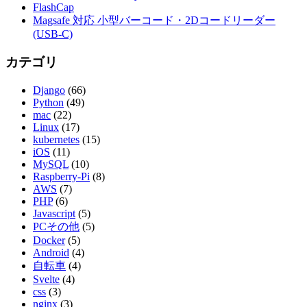
FlashCap
Magsafe 対応 小型バーコード・2Dコードリーダー
(USB-C)
カテゴリ
Django
(66)
Python
(49)
mac
(22)
Linux
(17)
kubernetes
(15)
iOS
(11)
MySQL
(10)
Raspberry-Pi
(8)
AWS
(7)
PHP
(6)
Javascript
(5)
PCその他
(5)
Docker
(5)
Android
(4)
自転車
(4)
Svelte
(4)
css
(3)
nginx
(3)