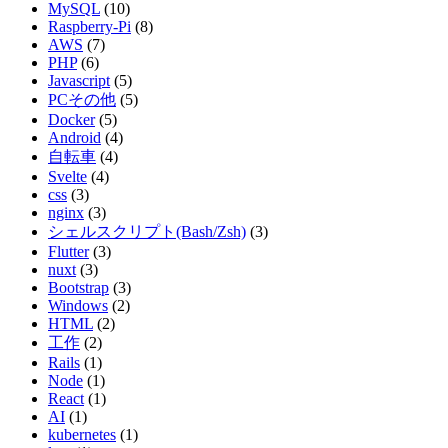
MySQL
(10)
Raspberry-Pi
(8)
AWS
(7)
PHP
(6)
Javascript
(5)
PCその他
(5)
Docker
(5)
Android
(4)
自転車
(4)
Svelte
(4)
css
(3)
nginx
(3)
シェルスクリプト(Bash/Zsh)
(3)
Flutter
(3)
nuxt
(3)
Bootstrap
(3)
Windows
(2)
HTML
(2)
工作
(2)
Rails
(1)
Node
(1)
React
(1)
AI
(1)
kubernetes
(1)