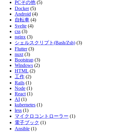
PCその他
(5)
Docker
(5)
Android
(4)
自転車
(4)
Svelte
(4)
css
(3)
nginx
(3)
シェルスクリプト(Bash/Zsh)
(3)
Flutter
(3)
nuxt
(3)
Bootstrap
(3)
Windows
(2)
HTML
(2)
工作
(2)
Rails
(1)
Node
(1)
React
(1)
AI
(1)
kubernetes
(1)
less
(1)
マイクロコントローラー
(1)
電子ブック
(1)
Ansible
(1)