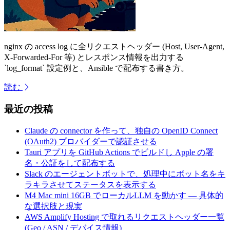
nginx の access log に全リクエストヘッダー (Host, User-Agent,
X-Forwarded-For 等) とレスポンス情報を出力する
`log_format` 設定例と、Ansible で配布する書き方。
読む
最近の投稿
Claude の connector を作って、独自の OpenID Connect
(OAuth2) プロバイダーで認証させる
Tauri アプリを GitHub Actions でビルドし Apple の署
名・公証をして配布する
Slack のエージェントボットで、処理中にボット名をキ
ラキラさせてステータスを表示する
M4 Mac mini 16GB でローカルLLM を動かす — 具体的
な選択肢と現実
AWS Amplify Hosting で取れるリクエストヘッダー一覧
(Geo / ASN / デバイス情報)