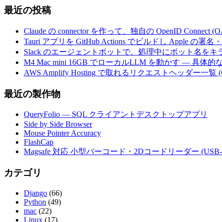
最近の投稿
Claude の connector を作って、独自の OpenID Conne
Tauri アプリを GitHub Actions でビルドし Apple
Slack のエージェントボットで、処理中にボット名を
M4 Mac mini 16GB でローカルLLM を動かす — 具
AWS Amplify Hosting で取れるリクエストヘッダー一覧 (G
最近の製作物
QueryFolio — SQL クライアントデスクトップアプリ
Side by Side Browser
Mouse Pointer Accuracy
FlashCap
Magsafe 対応 小型バーコード・2Dコードリーダー (USB-
カテゴリ
Django
(66)
Python
(49)
mac
(22)
Linux
(17)