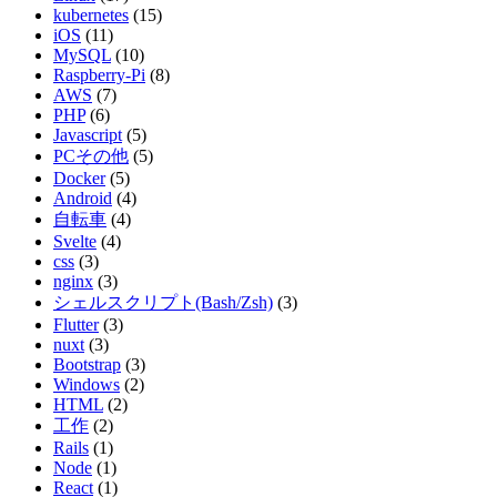
kubernetes
(15)
iOS
(11)
MySQL
(10)
Raspberry-Pi
(8)
AWS
(7)
PHP
(6)
Javascript
(5)
PCその他
(5)
Docker
(5)
Android
(4)
自転車
(4)
Svelte
(4)
css
(3)
nginx
(3)
シェルスクリプト(Bash/Zsh)
(3)
Flutter
(3)
nuxt
(3)
Bootstrap
(3)
Windows
(2)
HTML
(2)
工作
(2)
Rails
(1)
Node
(1)
React
(1)