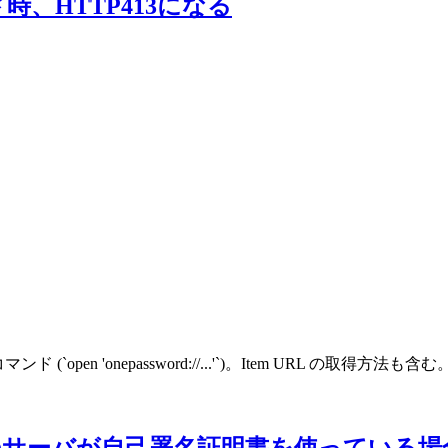
ド時、HTTP413になる
open 'onepassword://...'`)。Item URL の取得方法も含む
先のサーバが自己署名証明書を使っている場合、axios