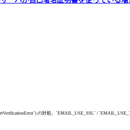
ertVerificationError`) の対処。`EMAIL_USE_SSL` / `EMA