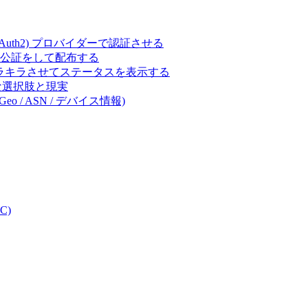
ct (OAuth2) プロバイダーで認証させる
 の署名・公証をして配布する
キラキラさせてステータスを表示する
体的な選択肢と現実
eo / ASN / デバイス情報)
C)