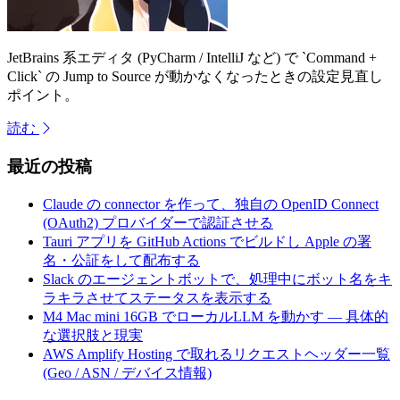
JetBrains 系エディタ (PyCharm / IntelliJ など) で `Command +
Click` の Jump to Source が動かなくなったときの設定見直し
ポイント。
読む
最近の投稿
Claude の connector を作って、独自の OpenID Connect
(OAuth2) プロバイダーで認証させる
Tauri アプリを GitHub Actions でビルドし Apple の署
名・公証をして配布する
Slack のエージェントボットで、処理中にボット名をキ
ラキラさせてステータスを表示する
M4 Mac mini 16GB でローカルLLM を動かす — 具体的
な選択肢と現実
AWS Amplify Hosting で取れるリクエストヘッダー一覧
(Geo / ASN / デバイス情報)