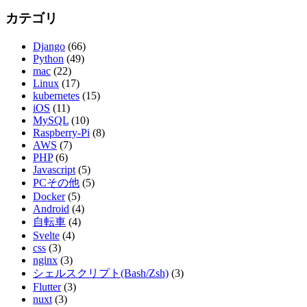
カテゴリ
Django
(66)
Python
(49)
mac
(22)
Linux
(17)
kubernetes
(15)
iOS
(11)
MySQL
(10)
Raspberry-Pi
(8)
AWS
(7)
PHP
(6)
Javascript
(5)
PCその他
(5)
Docker
(5)
Android
(4)
自転車
(4)
Svelte
(4)
css
(3)
nginx
(3)
シェルスクリプト(Bash/Zsh)
(3)
Flutter
(3)
nuxt
(3)