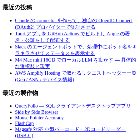
最近の投稿
Claude の connector を作って、独自の OpenID Connect
(OAuth2) プロバイダーで認証させる
Tauri アプリを GitHub Actions でビルドし Apple の署
名・公証をして配布する
Slack のエージェントボットで、処理中にボット名をキ
ラキラさせてステータスを表示する
M4 Mac mini 16GB でローカルLLM を動かす — 具体的
な選択肢と現実
AWS Amplify Hosting で取れるリクエストヘッダー一覧
(Geo / ASN / デバイス情報)
最近の製作物
QueryFolio — SQL クライアントデスクトップアプリ
Side by Side Browser
Mouse Pointer Accuracy
FlashCap
Magsafe 対応 小型バーコード・2Dコードリーダー
(USB-C)