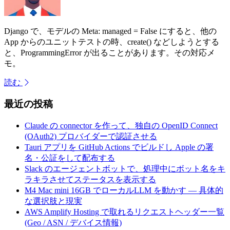
Django で、モデルの Meta: managed = False にすると、他の
App からのユニットテストの時、create() などしようとする
と、ProgrammingError が出ることがあります。その対応メ
モ。
読む
最近の投稿
Claude の connector を作って、独自の OpenID Connect
(OAuth2) プロバイダーで認証させる
Tauri アプリを GitHub Actions でビルドし Apple の署
名・公証をして配布する
Slack のエージェントボットで、処理中にボット名をキ
ラキラさせてステータスを表示する
M4 Mac mini 16GB でローカルLLM を動かす — 具体的
な選択肢と現実
AWS Amplify Hosting で取れるリクエストヘッダー一覧
(Geo / ASN / デバイス情報)