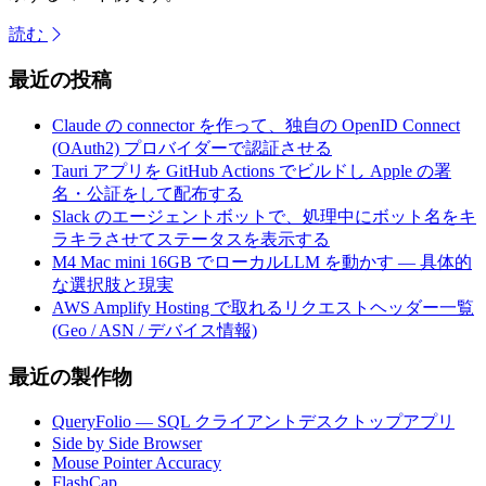
読む
最近の投稿
Claude の connector を作って、独自の OpenID Connect
(OAuth2) プロバイダーで認証させる
Tauri アプリを GitHub Actions でビルドし Apple の署
名・公証をして配布する
Slack のエージェントボットで、処理中にボット名をキ
ラキラさせてステータスを表示する
M4 Mac mini 16GB でローカルLLM を動かす — 具体的
な選択肢と現実
AWS Amplify Hosting で取れるリクエストヘッダー一覧
(Geo / ASN / デバイス情報)
最近の製作物
QueryFolio — SQL クライアントデスクトップアプリ
Side by Side Browser
Mouse Pointer Accuracy
FlashCap