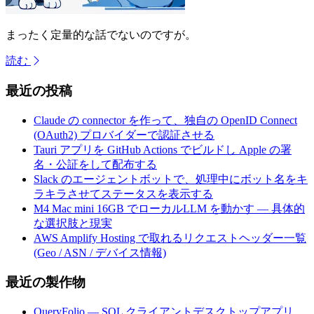
まったく定量的な話でないのですが。
読む
最近の投稿
Claude の connector を作って、独自の OpenID Connect
(OAuth2) プロバイダーで認証させる
Tauri アプリを GitHub Actions でビルドし Apple の署
名・公証をして配布する
Slack のエージェントボットで、処理中にボット名をキ
ラキラさせてステータスを表示する
M4 Mac mini 16GB でローカルLLM を動かす — 具体的
な選択肢と現実
AWS Amplify Hosting で取れるリクエストヘッダー一覧
(Geo / ASN / デバイス情報)
最近の製作物
QueryFolio — SQL クライアントデスクトップアプリ