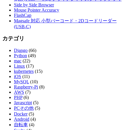
Side by Side Browser
Mouse Pointer Accuracy
FlashCap
Magsafe 対応 小型バーコード・2Dコードリーダー
(USB-C)
カテゴリ
Django
(66)
Python
(49)
mac
(22)
Linux
(17)
kubernetes
(15)
iOS
(11)
MySQL
(10)
Raspberry-Pi
(8)
AWS
(7)
PHP
(6)
Javascript
(5)
PCその他
(5)
Docker
(5)
Android
(4)
自転車
(4)