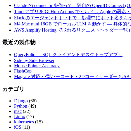
Claude の connector を作って、独自の OpenID Conne
Tauri アプリを GitHub Actions でビルドし Apple
Slack のエージェントボットで、処理中にボット名を
M4 Mac mini 16GB でローカルLLM を動かす — 具
AWS Amplify Hosting で取れるリクエストヘッダー一覧 (G
最近の製作物
QueryFolio — SQL クライアントデスクトップアプリ
Side by Side Browser
Mouse Pointer Accuracy
FlashCap
Magsafe 対応 小型バーコード・2Dコードリーダー (USB-
カテゴリ
Django
(66)
Python
(49)
mac
(22)
Linux
(17)
kubernetes
(15)
iOS
(11)