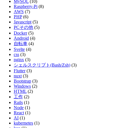
MySQL
(10)
Raspberry-Pi
(8)
AWS
(7)
PHP
(6)
Javascript
(5)
PCその他
(5)
Docker
(5)
Android
(4)
自転車
(4)
Svelte
(4)
css
(3)
nginx
(3)
シェルスクリプト(Bash/Zsh)
(3)
Flutter
(3)
nuxt
(3)
Bootstrap
(3)
Windows
(2)
HTML
(2)
工作
(2)
Rails
(1)
Node
(1)
React
(1)
AI
(1)
kubernetes
(1)