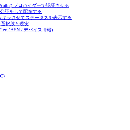
ct (OAuth2) プロバイダーで認証させる
 の署名・公証をして配布する
キラキラさせてステータスを表示する
体的な選択肢と現実
eo / ASN / デバイス情報)
C)