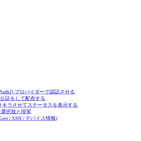
ct (OAuth2) プロバイダーで認証させる
 の署名・公証をして配布する
キラキラさせてステータスを表示する
体的な選択肢と現実
eo / ASN / デバイス情報)