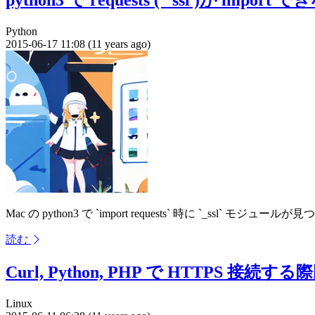
Python
2015-06-17 11:08 (11 years ago)
Mac の python3 で `import requests` 時に `_ss
読む
Curl, Python, PHP で HTTP
Linux