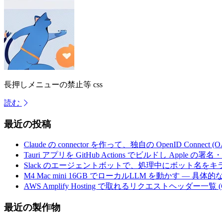
長押しメニューの禁止等 css
読む
最近の投稿
Claude の connector を作って、独自の OpenID Conne
Tauri アプリを GitHub Actions でビルドし Apple
Slack のエージェントボットで、処理中にボット名を
M4 Mac mini 16GB でローカルLLM を動かす — 具
AWS Amplify Hosting で取れるリクエストヘッダー一覧 (G
最近の製作物