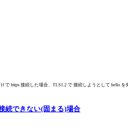
enSSL 1.0.1f で https 接続した場合、TLS1.2 で 接続しよ
2)で接続できない(固まる)場合