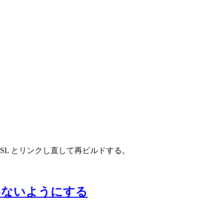
を OpenSSL とリンクし直して再ビルドする。
を使わないようにする