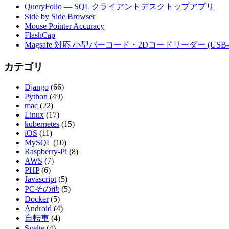
QueryFolio — SQL クライアントデスクトップアプリ
Side by Side Browser
Mouse Pointer Accuracy
FlashCap
Magsafe 対応 小型バーコード・2Dコードリーダー (USB-
カテゴリ
Django
(66)
Python
(49)
mac
(22)
Linux
(17)
kubernetes
(15)
iOS
(11)
MySQL
(10)
Raspberry-Pi
(8)
AWS
(7)
PHP
(6)
Javascript
(5)
PCその他
(5)
Docker
(5)
Android
(4)
自転車
(4)
Svelte
(4)