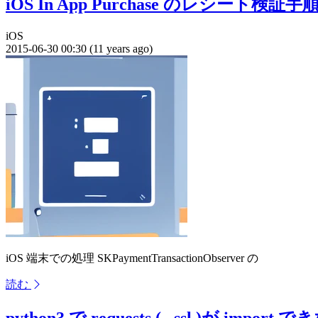
iOS In App Purchase のレシート検証手
iOS
2015-06-30 00:30 (11 years ago)
iOS 端末での処理 SKPaymentTransactionObserver の
読む
python3 で requests ( _ssl )が impo